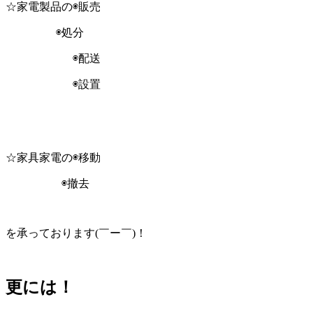
☆家電製品の◉販売
◉処分
◉配送
◉設置
☆家具家電の◉移動
◉撤去
を承っております(￣ー￣)！
更には！