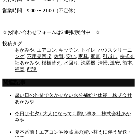
営業時間 9:00 〜 21:00（不定休）
☆お問い合わせフォームは24時間受付中！☆
投稿タグ
あかみや
,
エアコン
,
キッチン
,
トイレ
,
ハウスクリーニ
ング
,
不用品回収
,
佐賀
,
安い
,
家具
,
家電
,
引越し
,
株式会
社あかみや
,
模様替え
,
水回り
,
洗濯機
,
清掃
,
激安
,
熊本
,
福岡
,
配達
関連記事
暑い日の作業で欠かせない水分補給と休憩 株式会社
あかみや
今日は七夕♪ 大人になっても願い事を 株式会社あか
みや
夏本番前！エアコンや冷蔵庫の買い替えに伴う配送・