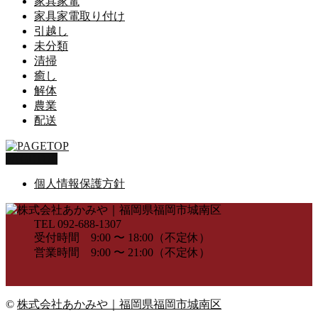
家具家電
家具家電取り付け
引越し
未分類
清掃
癒し
解体
農業
配送
PAGETOP
個人情報保護方針
TEL 092-688-1307
受付時間 9:00 〜 18:00（不定休）
営業時間 9:00 〜 21:00（不定休）
©
株式会社あかみや｜福岡県福岡市城南区