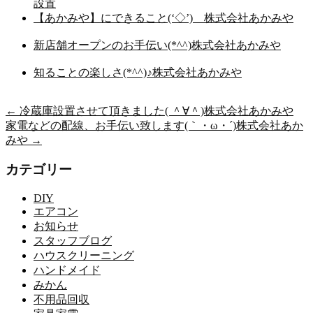
設置
【あかみや】にできること(‘◇’)ゞ株式会社あかみや
新店舗オープンのお手伝い(*^^)株式会社あかみや
知ることの楽しさ(*^^)♪株式会社あかみや
←
冷蔵庫設置させて頂きました( ＾∀＾)株式会社あかみや
家電などの配線、お手伝い致します(｀・ω・´)株式会社あか
みや
→
カテゴリー
DIY
エアコン
お知らせ
スタッフブログ
ハウスクリーニング
ハンドメイド
みかん
不用品回収