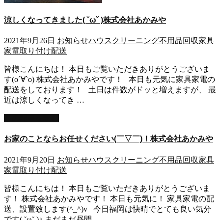
涼しくなってきました( ˘ω˘ )株式会社あかみや
2021年9月26日
お知らせ
ハウスクリーニング
不用品回収
家具
家電取り付け
配送
皆様こんにちは！ 本日もご覧いただきありがとうございま
す(о´∀`о) 株式会社あかみやです！ 本日も元気に家具家電の
配送をしております！ 土日は件数がドッと増えますが、 最
近は涼しくなってき …
この記事を読む
お家のことならお任せください(￣▽￣)！株式会社あかみや
2021年9月20日
お知らせ
ハウスクリーニング
不用品回収
家具
家電取り付け
配送
皆様こんにちは！ 本日もご覧いただきありがとうございま
す！ 株式会社あかみやです！ 本日も元気に！ 家具家電の配
送、設置致します(^_^)v 今日福岡は快晴でとても良い気分
です( ˘ω˘ )♪ まだまだ昼間 …