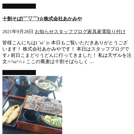
この記事を読む
十割そば(￣▽￣)☆株式会社あかみや
2021年9月28日
お知らせ
スタッフブログ
家具家電取り付け
皆様こんにちは( ˘ω˘ )♪ 本日もご覧いただきありがとうござ
います！ 株式会社あかみやです！ 本日はスタッフブログで
す♪ 前日こまどりうどんに行ってきました！ 私は天ザルを注
文∩^ω^∩♪ ここの蕎麦は十割そばらしく …
この記事を読む