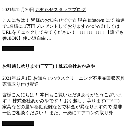
2021年12月30日
お知らせ
スタッフブログ
こんにちは！ 皆様のお知らせです☆ 現在 kifutown にて 抽選
で1名様に 1万円プレゼントしております∩^ω^∩ 詳しくは
URLをチェックしてみてください！ ↓↓↓↓↓↓↓↓↓↓↓↓ 【誰でも
参加OK】使い道自由 …
この記事を読む
お引越し承ります(￣∇￣)！株式会社あかみや
2021年12月1日
お知らせ
ハウスクリーニング
不用品回収
家具
家電取り付け
配送
皆様こんにちは！ 本日もご覧いただきありがとうございま
す！ 株式会社あかみやです！ お引越し、承ります(￣^￣)ゞ
家具などの量や移動距離などで料金が異なりますので 是非
一度ご相談ください！ また、一緒にエアコンの取り外 …
この記事を読む