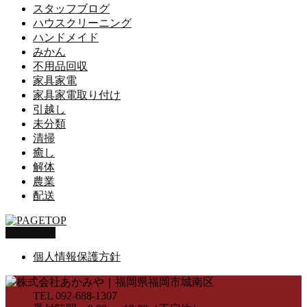
スタッフブログ
ハウスクリーニング
ハンドメイド
みかん
不用品回収
家具家電
家具家電取り付け
引越し
未分類
清掃
癒し
解体
農業
配送
PAGETOP
個人情報保護方針
TEL 092-688-1307