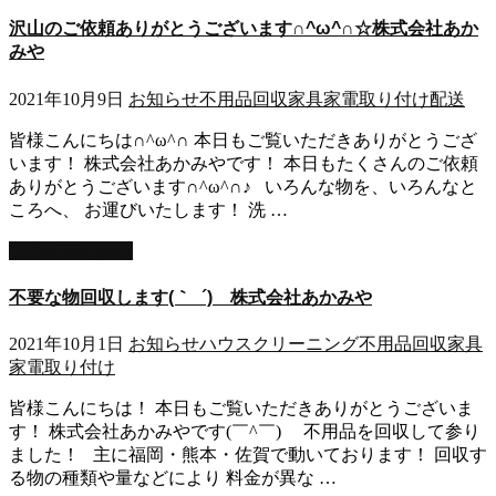
沢山のご依頼ありがとうございます∩^ω^∩☆株式会社あか
みや
2021年10月9日
お知らせ
不用品回収
家具家電取り付け
配送
皆様こんにちは∩^ω^∩ 本日もご覧いただきありがとうござ
います！ 株式会社あかみやです！ 本日もたくさんのご依頼
ありがとうございます∩^ω^∩♪ いろんな物を、いろんなと
ころへ、 お運びいたします！ 洗 …
この記事を読む
不要な物回収します(｀_´)ゞ株式会社あかみや
2021年10月1日
お知らせ
ハウスクリーニング
不用品回収
家具
家電取り付け
皆様こんにちは！ 本日もご覧いただきありがとうございま
す！ 株式会社あかみやです(￣^￣)ゞ 不用品を回収して参り
ました！ 主に福岡・熊本・佐賀で動いております！ 回収す
る物の種類や量などにより 料金が異な …