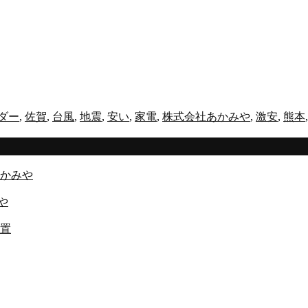
ダー
,
佐賀
,
台風
,
地震
,
安い
,
家電
,
株式会社あかみや
,
激安
,
熊本
かみや
や
置