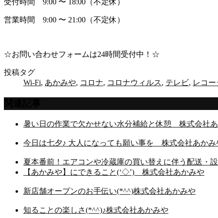
受付時間 9:00 〜 18:00（不定休）
営業時間 9:00 〜 21:00（不定休）
☆お問い合わせフォームは24時間受付中！☆
投稿タグ
Wi-Fi
,
あかみや
,
コロナ
,
コロナウィルス
,
テレビ
,
レコー
関連記事
暑い日の作業で欠かせない水分補給と休憩 株式会社あ
今日は七夕♪ 大人になっても願い事を 株式会社あかみ
夏本番前！エアコンや冷蔵庫の買い替えに伴う配送・設
【あかみや】にできること(‘◇’)ゞ株式会社あかみや
新店舗オープンのお手伝い(*^^)株式会社あかみや
知ることの楽しさ(*^^)♪株式会社あかみや