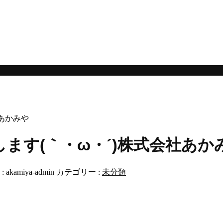
。
あかみや
ます(｀・ω・´)株式会社あか
:
akamiya-admin
カテゴリー :
未分類