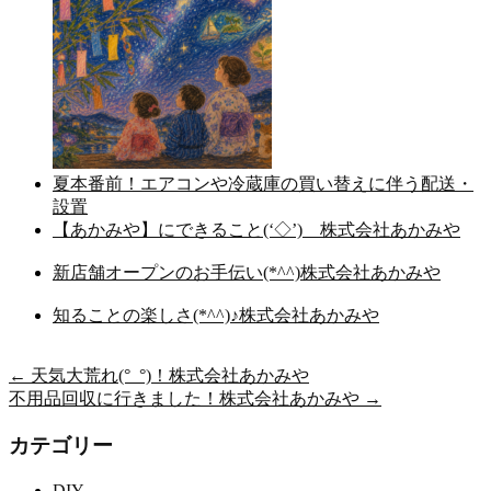
夏本番前！エアコンや冷蔵庫の買い替えに伴う配送・
設置
【あかみや】にできること(‘◇’)ゞ株式会社あかみや
新店舗オープンのお手伝い(*^^)株式会社あかみや
知ることの楽しさ(*^^)♪株式会社あかみや
←
天気大荒れ(°_°)！株式会社あかみや
不用品回収に行きました！株式会社あかみや
→
カテゴリー
DIY