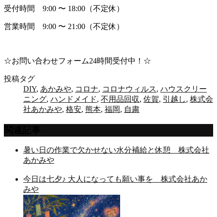
受付時間 9:00 〜 18:00（不定休）
営業時間 9:00 〜 21:00（不定休）
☆お問い合わせフォーム24時間受付中！☆
投稿タグ
DIY
,
あかみや
,
コロナ
,
コロナウィルス
,
ハウスクリー
ニング
,
ハンドメイド
,
不用品回収
,
佐賀
,
引越し
,
株式会
社あかみや
,
格安
,
熊本
,
福岡
,
自粛
関連記事
暑い日の作業で欠かせない水分補給と休憩 株式会社
あかみや
今日は七夕♪ 大人になっても願い事を 株式会社あか
みや