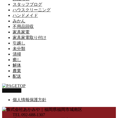
スタッフブログ
ハウスクリーニング
ハンドメイド
みかん
不用品回収
家具家電
家具家電取り付け
引越し
未分類
清掃
癒し
解体
農業
配送
PAGETOP
個人情報保護方針
TEL 092-688-1307