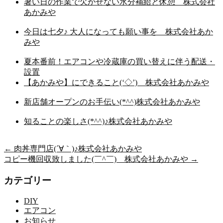
暑い日の作業で欠かせない水分補給と休憩 株式会社
あかみや
今日は七夕♪ 大人になっても願い事を 株式会社あか
みや
夏本番前！エアコンや冷蔵庫の買い替えに伴う配送・
設置
【あかみや】にできること(‘◇’)ゞ株式会社あかみや
新店舗オープンのお手伝い(*^^)株式会社あかみや
知ることの楽しさ(*^^)♪株式会社あかみや
←
肉丼専門店(´∀｀)♪株式会社あかみや
コピー機回収致しました(￣^￣)ゞ株式会社あかみや
→
カテゴリー
DIY
エアコン
お知らせ