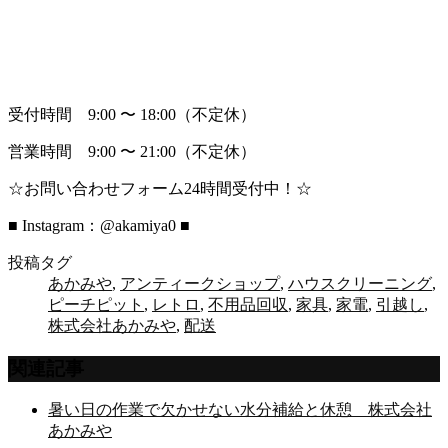
受付時間 9:00 〜 18:00（不定休）
営業時間 9:00 〜 21:00（不定休）
☆お問い合わせフォーム24時間受付中！☆
■ Instagram：@akamiya0 ■
投稿タグ
あかみや
,
アンティークショップ
,
ハウスクリーニング
,
ピーチピット
,
レトロ
,
不用品回収
,
家具
,
家電
,
引越し
,
株式会社あかみや
,
配送
関連記事
暑い日の作業で欠かせない水分補給と休憩 株式会社
あかみや