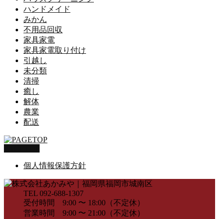
ハンドメイド
みかん
不用品回収
家具家電
家具家電取り付け
引越し
未分類
清掃
癒し
解体
農業
配送
PAGETOP
個人情報保護方針
TEL 092-688-1307
受付時間 9:00 〜 18:00（不定休）
営業時間 9:00 〜 21:00（不定休）