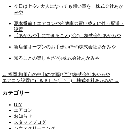
今日は七夕♪ 大人になっても願い事を 株式会社あか
みや
夏本番前！エアコンや冷蔵庫の買い替えに伴う配送・
設置
【あかみや】にできること(‘◇’)ゞ株式会社あかみや
新店舗オープンのお手伝い(*^^)株式会社あかみや
知ることの楽しさ(*^^)♪株式会社あかみや
←
福岡 柳川市の中山の大藤(*´꒳`*)株式会社あかみや
エアコン設置に行きました(￣^￣)ゞ株式会社あかみや
→
カテゴリー
DIY
エアコン
お知らせ
スタッフブログ
ハウスクリーニング