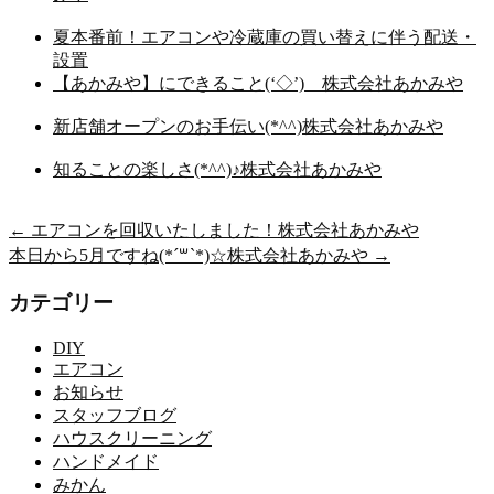
夏本番前！エアコンや冷蔵庫の買い替えに伴う配送・
設置
【あかみや】にできること(‘◇’)ゞ株式会社あかみや
新店舗オープンのお手伝い(*^^)株式会社あかみや
知ることの楽しさ(*^^)♪株式会社あかみや
←
エアコンを回収いたしました！株式会社あかみや
本日から5月ですね(*´꒳`*)☆株式会社あかみや
→
カテゴリー
DIY
エアコン
お知らせ
スタッフブログ
ハウスクリーニング
ハンドメイド
みかん