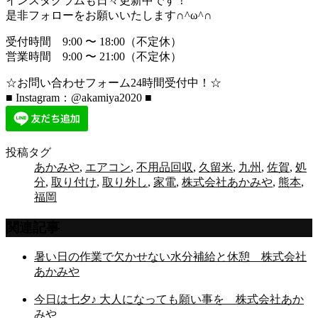
インスタグラムも日々更新中です！
是非フォローをお願いいたします∩^ω^∩
受付時間 9:00 〜 18:00（不定休）
営業時間 9:00 〜 21:00（不定休）
☆お問い合わせフォーム24時間受付中！☆
■ Instagram：@akamiya2020 ■
投稿タグ
あかみや
,
エアコン
,
不用品回収
,
久留米
,
九州
,
佐賀
,
処
分
,
取り付け
,
取り外し
,
家電
,
株式会社あかみや
,
熊本
,
福岡
関連記事
暑い日の作業で欠かせない水分補給と休憩 株式会社
あかみや
今日は七夕♪ 大人になっても願い事を 株式会社あか
みや