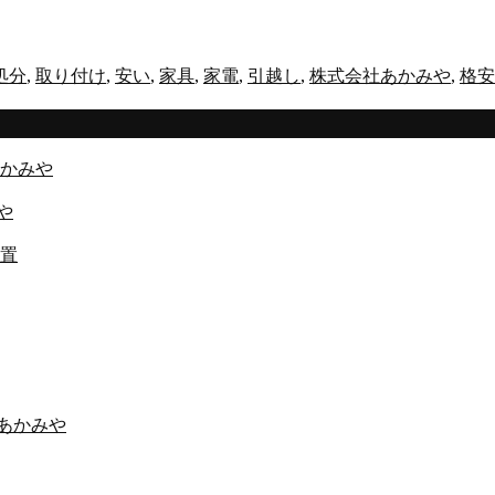
処分
,
取り付け
,
安い
,
家具
,
家電
,
引越し
,
株式会社あかみや
,
格安
かみや
や
置
あかみや