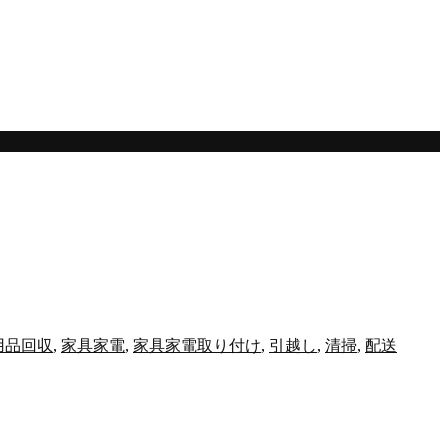
用品回収
,
家具家電
,
家具家電取り付け
,
引越し
,
清掃
,
配送