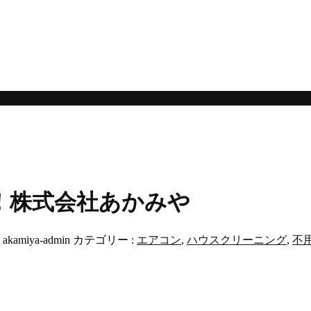
。
！株式会社あかみや
:
akamiya-admin
カテゴリー :
エアコン
,
ハウスクリーニング
,
不