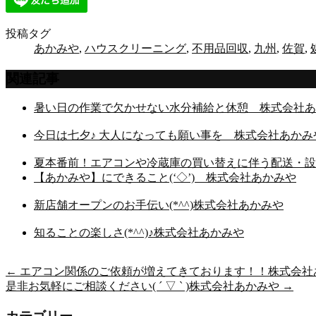
投稿タグ
あかみや
,
ハウスクリーニング
,
不用品回収
,
九州
,
佐賀
,
関連記事
暑い日の作業で欠かせない水分補給と休憩 株式会社あ
今日は七夕♪ 大人になっても願い事を 株式会社あかみ
夏本番前！エアコンや冷蔵庫の買い替えに伴う配送・設
【あかみや】にできること(‘◇’)ゞ株式会社あかみや
新店舗オープンのお手伝い(*^^)株式会社あかみや
知ることの楽しさ(*^^)♪株式会社あかみや
←
エアコン関係のご依頼が増えてきております！！株式会社
是非お気軽にご相談ください( ´ ▽ ` )株式会社あかみや
→