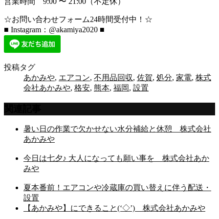
営業時間 9:00 〜 21:00（不定休）
☆お問い合わせフォーム24時間受付中！☆
■ Instagram：@akamiya2020 ■
投稿タグ
あかみや
,
エアコン
,
不用品回収
,
佐賀
,
処分
,
家電
,
株式
会社あかみや
,
格安
,
熊本
,
福岡
,
設置
関連記事
暑い日の作業で欠かせない水分補給と休憩 株式会社
あかみや
今日は七夕♪ 大人になっても願い事を 株式会社あか
みや
夏本番前！エアコンや冷蔵庫の買い替えに伴う配送・
設置
【あかみや】にできること(‘◇’)ゞ株式会社あかみや