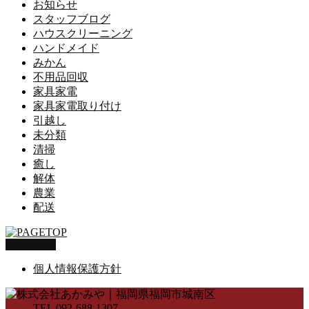
お知らせ
スタッフブログ
ハウスクリーニング
ハンドメイド
みかん
不用品回収
家具家電
家具家電取り付け
引越し
未分類
清掃
癒し
解体
農業
配送
PAGETOP
個人情報保護方針
TEL 092-688-1307