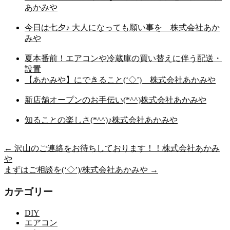
あかみや
今日は七夕♪ 大人になっても願い事を 株式会社あか
みや
夏本番前！エアコンや冷蔵庫の買い替えに伴う配送・
設置
【あかみや】にできること(‘◇’)ゞ株式会社あかみや
新店舗オープンのお手伝い(*^^)株式会社あかみや
知ることの楽しさ(*^^)♪株式会社あかみや
←
沢山のご連絡をお待ちしております！！株式会社あかみ
や
まずはご相談を(‘◇’)/株式会社あかみや
→
カテゴリー
DIY
エアコン