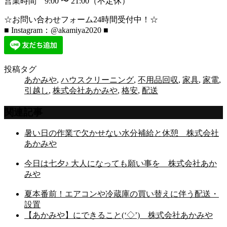
営業時間 9:00 〜 21:00（不定休）
☆お問い合わせフォーム24時間受付中！☆
■ Instagram：@akamiya2020 ■
投稿タグ
あかみや
,
ハウスクリーニング
,
不用品回収
,
家具
,
家電
,
引越し
,
株式会社あかみや
,
格安
,
配送
関連記事
暑い日の作業で欠かせない水分補給と休憩 株式会社
あかみや
今日は七夕♪ 大人になっても願い事を 株式会社あか
みや
夏本番前！エアコンや冷蔵庫の買い替えに伴う配送・
設置
【あかみや】にできること(‘◇’)ゞ株式会社あかみや