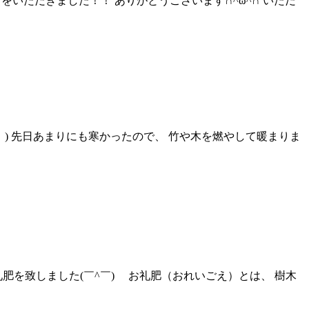
をいただきました！！ ありがとうございます∩^ω^∩ いただ
；) 先日あまりにも寒かったので、 竹や木を燃やして暖まりま
を致しました(￣^￣)ゞ お礼肥（おれいごえ）とは、 樹木