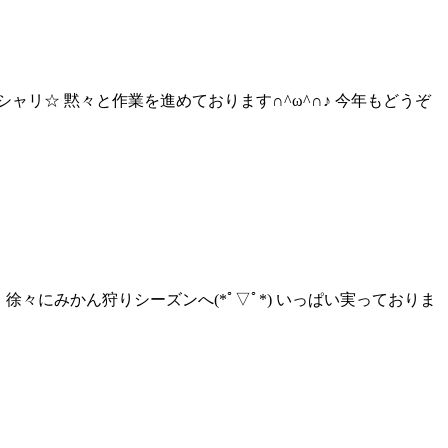
ャリ☆ 黙々と作業を進めております∩^ω^∩♪ 今年もどうぞ
徐々にみかん狩りシーズンへ(*ﾟ▽ﾟ*) いっぱい実っておりま