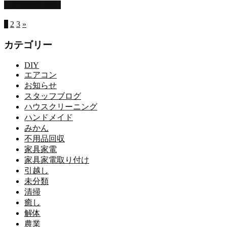
この記事を読む
1
2
3
»
カテゴリー
DIY
エアコン
お知らせ
スタッフブログ
ハウスクリーニング
ハンドメイド
みかん
不用品回収
家具家電
家具家電取り付け
引越し
未分類
清掃
癒し
解体
農業