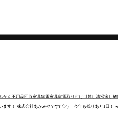
。
みかん
不用品回収
家具家電
家具家電取り付け
引越し
清掃
癒し
解
！ 株式会社あかみやです(‘◇’)ゞ 今年も残りあと1日！ み