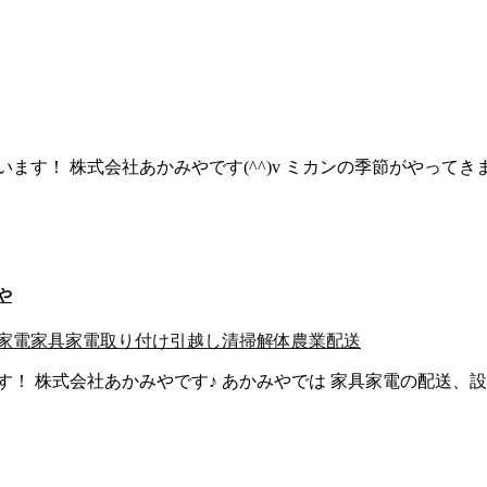
ます！ 株式会社あかみやです(^^)v ミカンの季節がやって
や
家電
家具家電取り付け
引越し
清掃
解体
農業
配送
！ 株式会社あかみやです♪ あかみやでは 家具家電の配送、