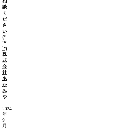
相
談
く
だ
さ
い
(*
´꒳
`*)
株
式
会
社
あ
か
み
や
2024
年
9
月