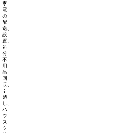
家
電
の
配
送、
設
置、
処
分
不
用
品
回
収、
引
越
し、
ハ
ウ
ス
ク