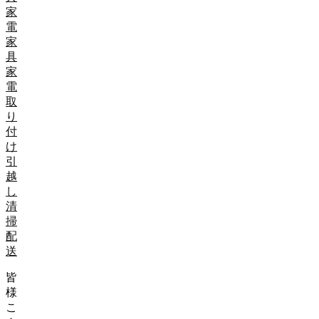
家
電
家
具
家
電
取
り
付
け
引
越
し
清
掃
配
送
皆
様
こ