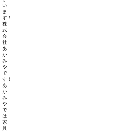
い
ま
す！
株
式
会
社
あ
か
み
や
で
す！
あ
か
み
や
で
は
家
具