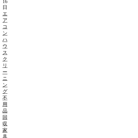
16
日
エ
ア
コ
ン
ハ
ウ
ス
ク
リ
ー
ニ
ン
グ
不
用
品
回
収
家
具