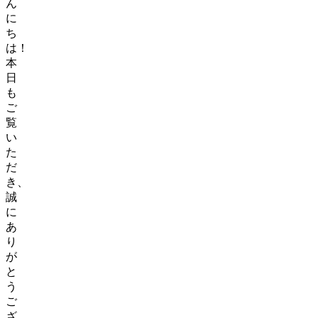
ん
に
ち
は！
本
日
も
ご
覧
い
た
だ
き、
誠
に
あ
り
が
と
う
ご
ざ