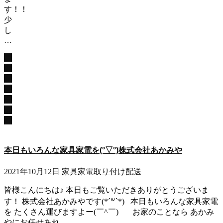
す！！
少
し
…
こ
の
記
事
を
読
む
本日もいろんな家具家電を(°▽°)株式会社あかみや
2021年10月12日
家具家電取り付け
配送
皆様こんにちは♪ 本日もご覧いただきありがとうございま
す！ 株式会社あかみやです(*´꒳`*) 本日もいろんな家具家電
を たくさん運びますよー(￣^￣)ゞ お家のことなら あかみ
やにお任せあれ …