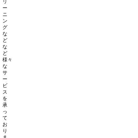
リ
ー
ニ
ン
グ
な
ど
な
ど
様々
な
サ
ー
ビ
ス
を
承
っ
て
お
り
ま