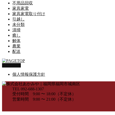
不用品回収
家具家電
家具家電取り付け
引越し
未分類
清掃
癒し
解体
農業
配送
PAGETOP
個人情報保護方針
TEL 092-688-1307
受付時間 9:00 〜 18:00（不定休）
営業時間 9:00 〜 21:00（不定休）