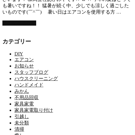
も暑いですね！！ 猛暑が続く中、少しでも涼しく過ごした
いものです(￣^￣)ゞ 暑い日はエアコンを使用する方 …
この記事を読む
カテゴリー
DIY
エアコン
お知らせ
スタッフブログ
ハウスクリーニング
ハンドメイド
みかん
不用品回収
家具家電
家具家電取り付け
引越し
未分類
清掃