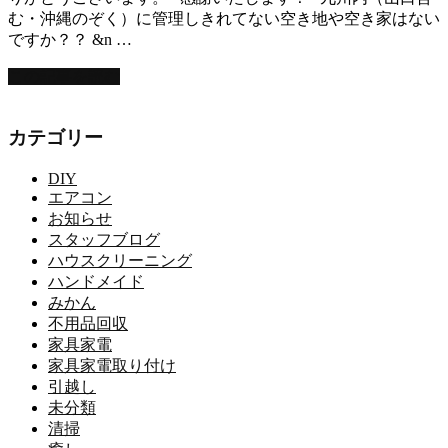
む・沖縄のぞく）に管理しきれてない空き地や空き家はない
ですか？？ &n …
この記事を読む
カテゴリー
DIY
エアコン
お知らせ
スタッフブログ
ハウスクリーニング
ハンドメイド
みかん
不用品回収
家具家電
家具家電取り付け
引越し
未分類
清掃