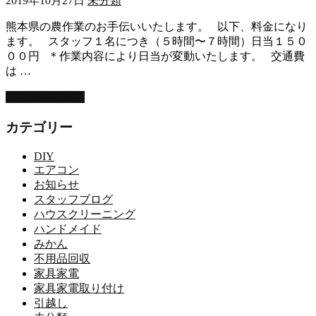
2019年10月27日
未分類
熊本県の農作業のお手伝いいたします。 以下、料金になり
ます。 スタッフ１名につき（５時間〜７時間）日当１５０
００円 ＊作業内容により日当が変動いたします。 交通費
は …
この記事を読む
カテゴリー
DIY
エアコン
お知らせ
スタッフブログ
ハウスクリーニング
ハンドメイド
みかん
不用品回収
家具家電
家具家電取り付け
引越し