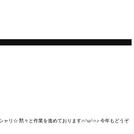
ャリ☆ 黙々と作業を進めております∩^ω^∩♪ 今年もどうぞ