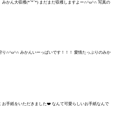
大収穫(*´꒳`*) まだまだ収穫しますよー∩^ω^∩ 写真の
り∩^ω^∩ みかんいーっぱいです！！！ 愛情たっぷりのみか
 お手紙をいただきました❤️ なんて可愛らしいお手紙なんで