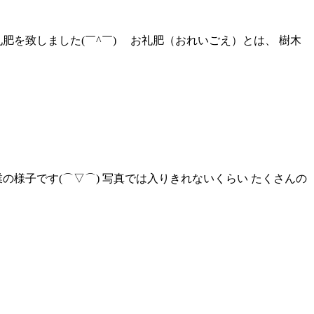
を致しました(￣^￣)ゞ お礼肥（おれいごえ）とは、 樹木
の様子です(⌒▽⌒) 写真では入りきれないくらい たくさんの