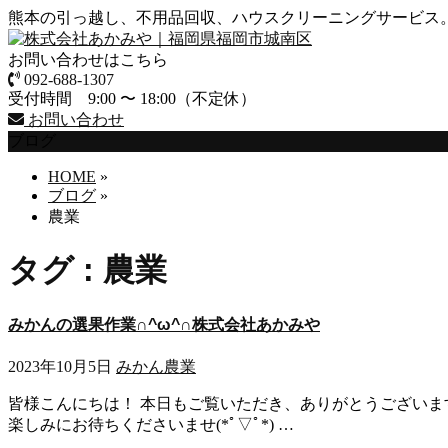
熊本の引っ越し、不用品回収、ハウスクリーニングサービス
お問い合わせはこちら
092-688-1307
受付時間 9:00 〜 18:00（不定休）
お問い合わせ
ブログ
HOME
»
ブログ
»
農業
タグ : 農業
みかんの選果作業∩^ω^∩株式会社あかみや
2023年10月5日
みかん
農業
皆様こんにちは！ 本日もご覧いただき、ありがとうございます
楽しみにお待ちくださいませ(*ﾟ▽ﾟ*) …