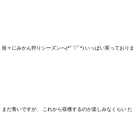
徐々にみかん狩りシーズンへ(*ﾟ▽ﾟ*) いっぱい実っておりま
！ まだ青いですが、 これから収穫するのが楽しみなくらい た