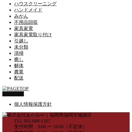
ハウスクリーニング
ハンドメイド
みかん
不用品回収
家具家電
家具家電取り付け
引越し
未分類
清掃
癒し
解体
農業
配送
PAGETOP
個人情報保護方針
TEL 092-688-1307
受付時間 9:00 〜 18:00（不定休）